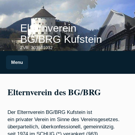
Skip
to
content
Elternverein
BG/BRG Kufstein
ZVR: 303501032
Menu
Elternverein des BG/BRG
Der Elternverein BG/BRG Kufstein ist
ein privater Verein im Sinne des Vereinsgesetzes.
überparteilich, überkonfessionell, gemeinnützig.
seit 1974 im SCHUG (*) verankert (§63)